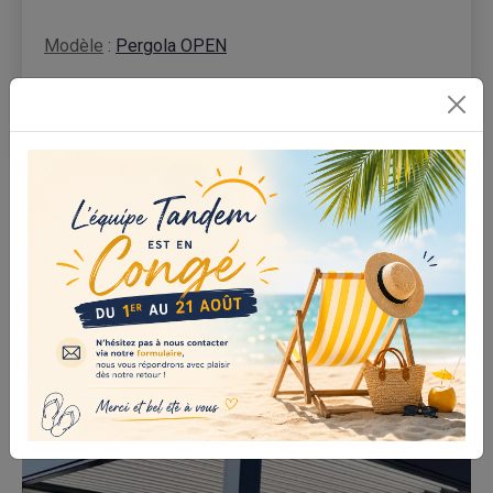
Modèle
:
Pergola OPEN
Localisation
: Musson
Quelques photos du projet