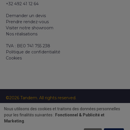
+32 492 41 12 64
Demander un devis
Prendre rendez-vous
Visiter notre showroom
Nos réalisations
TVA : BE0 741 755 238
Politique de confidentialité
Cookies
©2026 Tandem. All rights reserved.
Création site internet par
Nous utilisons des cookies et traitons des données personnelles
Use
pour les finalités suivantes :
Fonctionnel & Publicité et
Marketing
.
of