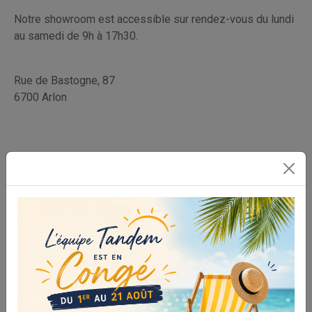
Notre showroom est accessible sur rendez-vous du lundi
au samedi de 9h à 17h30.
Rue de Bastogne, 87
6700 Arlon
PRÉNOM, NOM
TÉLÉPHONE
COURRIEL